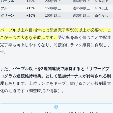
パープル
+20%
200件以上
週60件以上
50%以上
ブルー
+15%
150件以上
週45件以上
40%以上
グリーン
+10%
100件以上
週30件以上
条件なし
パープル以上を目指すには配達完了率50%以上が必要で、こ
こが一つの大きな分岐点です。
受諾率を高く保つことで配達
完了率も向上しやすくなり、間接的にランク維持に貢献しま
す。
また、
パープル以上を2週間連続で維持すると「リワードプ
ログラム連続維持特典」として追加ボーナスが付与される制
度
もあります。上位ランクをキープし続けることが報酬最大
化の近道です（調査時点の情報）。