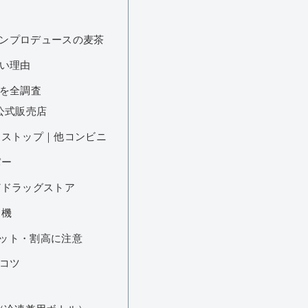
キンプロデュースの麦茶
い理由
を全調査
公式販売店
ニストップ｜他コンビニ
パー
どドラッグストア
売機
セット・割高に注意
コツ