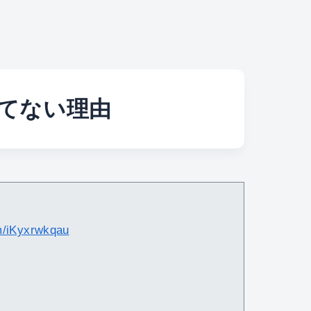
てない理由
om/iKyxrwkqau