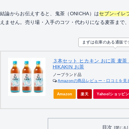
結論からお伝えすると、鬼茶（ONICHA）は
セブン-イレ
えません。売り場・入手のコツ・代わりになる麦茶まで
まずは在庫のある通販で
３本セット ヒカキン おに茶 麦
HIKAKIN お茶
ノーブランド品
Amazonの商品レビュー・口コミを見
Amazon
楽天
Yahoo!ショッピ
目次