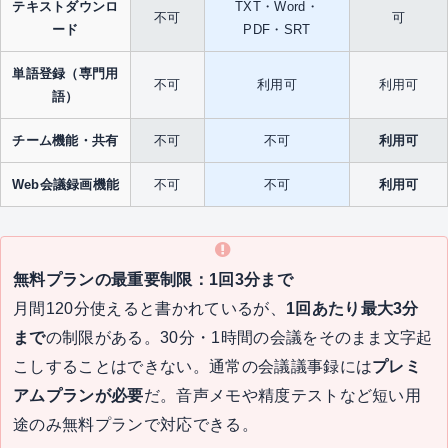
テキストダウンロ
TXT・Word・
不可
可
ード
PDF・SRT
単語登録（専門用
不可
利用可
利用可
語）
チーム機能・共有
不可
不可
利用可
Web会議録画機能
不可
不可
利用可
無料プランの最重要制限：1回3分まで
月間120分使えると書かれているが、
1回あたり最大3分
まで
の制限がある。30分・1時間の会議をそのまま文字起
こしすることはできない。通常の会議議事録には
プレミ
アムプランが必要
だ。音声メモや精度テストなど短い用
途のみ無料プランで対応できる。