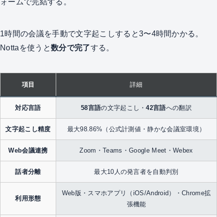
ォームで完結する。
1時間の会議を手動で文字起こしすると3〜4時間かかる。
Nottaを使うと
数分で完了
する。
項目
詳細
対応言語
58言語
の文字起こし・
42言語
への翻訳
文字起こし精度
最大98.86%（公式計測値・静かな会議室環境）
Web会議連携
Zoom・Teams・Google Meet・Webex
話者分離
最大10人の発言者を自動判別
Web版・スマホアプリ（iOS/Android）・Chrome拡
利用形態
張機能