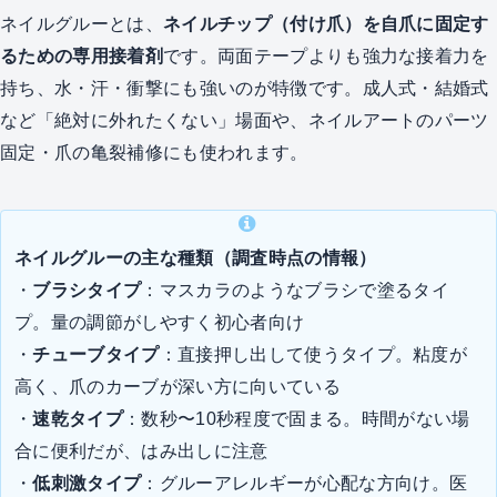
ネイルグルーとは、
ネイルチップ（付け爪）を自爪に固定す
るための専用接着剤
です。両面テープよりも強力な接着力を
持ち、水・汗・衝撃にも強いのが特徴です。成人式・結婚式
など「絶対に外れたくない」場面や、ネイルアートのパーツ
固定・爪の亀裂補修にも使われます。
ネイルグルーの主な種類（調査時点の情報）
・
ブラシタイプ
：マスカラのようなブラシで塗るタイ
プ。量の調節がしやすく初心者向け
・
チューブタイプ
：直接押し出して使うタイプ。粘度が
高く、爪のカーブが深い方に向いている
・
速乾タイプ
：数秒〜10秒程度で固まる。時間がない場
合に便利だが、はみ出しに注意
・
低刺激タイプ
：グルーアレルギーが心配な方向け。医