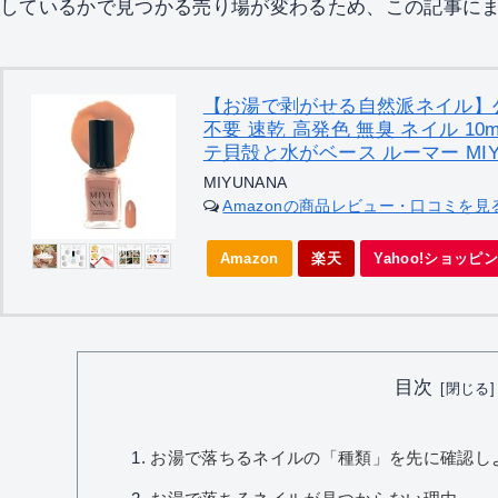
しているかで見つかる売り場が変わるため、この記事に
【お湯で剥がせる自然派ネイル】
不要 速乾 高発色 無臭 ネイル 1
テ貝殻と水がベース ルーマー MIY
MIYUNANA
Amazonの商品レビュー・口コミを見
Amazon
楽天
Yahoo!ショッピ
目次
お湯で落ちるネイルの「種類」を先に確認し