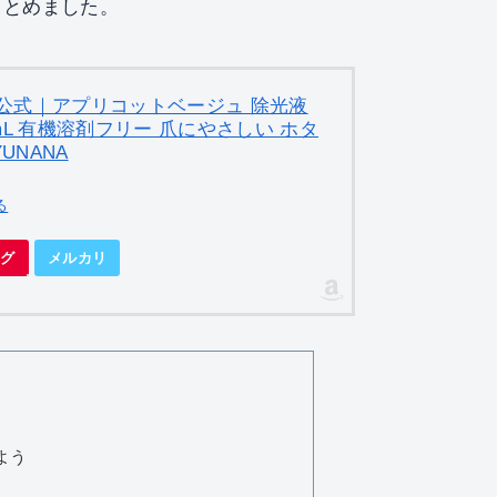
まとめました。
公式｜アプリコットベージュ 除光液
0mL 有機溶剤フリー 爪にやさしい ホタ
UNANA
る
ング
メルカリ
よう