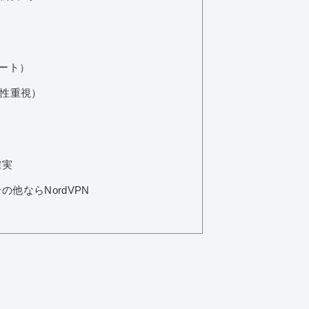
ポート）
定性重視）
確実
、その他ならNordVPN